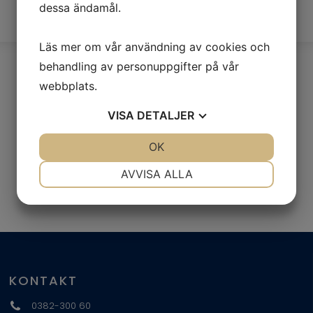
att sträva efter en minimalt automatiserad
dessa ändamål.
bakningsprocess.
Läs mer om vår användning av cookies och
behandling av personuppgifter på vår
webbplats.
VISA
DETALJER
JA
NEJ
OK
JA
NEJ
NÖDVÄNDIG
INSTÄLLNINGAR
AVVISA ALLA
JA
NEJ
JA
NEJ
MARKNADSFÖRING
STATISTIK
KONTAKT
0382-300 60