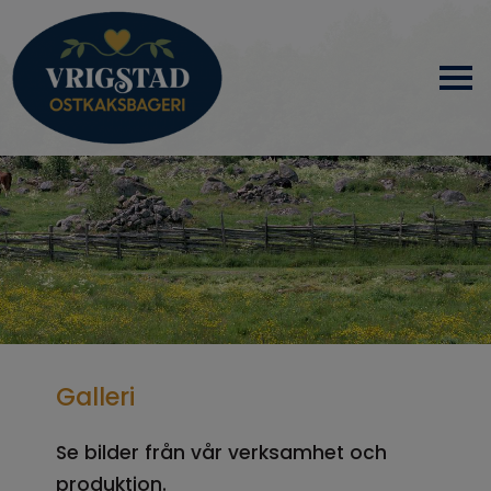
HEM
OM OSS
PRODUKTER
NYHETER
Galleri
SAMARBETSPARTNERS
Se bilder från vår verksamhet och
produktion.
KONTAKT