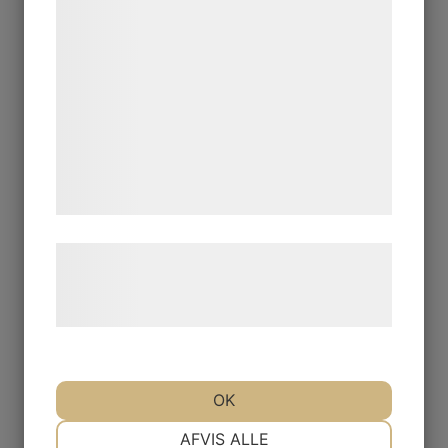
bedre brugeroplevelse, funktionalitet,
statistik og marketing. Disse oplysninger
kan blive delt med annoncerings- og
analysepartnere, som kan kombinere dem
med data, du tidligere har givet dem eller
de har indsamlet gennem din brug af deres
tjenester. Ved at klikke på 'OK' giver du
samtykke til disse formål.
Læs mere om vores brug af cookies og
behandling af persondata på vores
hjemmeside.
OK
NØDVENDIGE
PRÆFERENCER
AFVIS ALLE